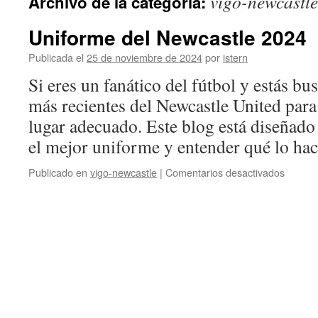
vigo-newcastle
Archivo de la categoría:
contenido
Uniforme del Newcastle 2024
Publicada el
25 de noviembre de 2024
por
istern
Si eres un fanático del fútbol y estás b
más recientes del Newcastle United para 
lugar adecuado. Este blog está diseñado 
el mejor uniforme y entender qué lo h
en
Publicado en
vigo-newcastle
|
Comentarios desactivados
Unifor
del
Newcas
2024