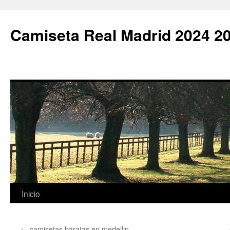
Camiseta Real Madrid 2024 2
Saltar
Inicio
al
←
camisetas baratas en medellin