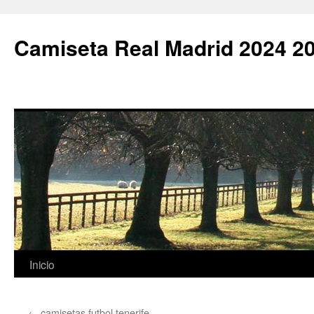
Camiseta Real Madrid 2024 2
Saltar
Inicio
al
←
camisetas futbol tenerife