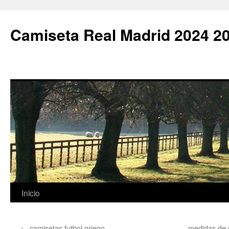
Camiseta Real Madrid 2024 2
Saltar
Inicio
al
←
camisetas futbol griego
medidas de 