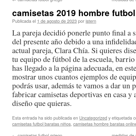
contenido
camisetas 2019 hombre futbol
Publicada el
1 de agosto de 2023
por
istern
La pareja decidió ponerle punto final a 
del presente año debido a una infidelida
actual pareja, Clara Chía. Si quieres di
tu equipo de fútbol de la escuela, barri
has llegado a la página adecuada, en est
mostrar unos cuantos ejemplos de equip
podrás usar, además te vamos a dar un p
fabricar camisetas deportivas en casa y 
diseño que quieras.
Esta entrada ha sido publicada en
Uncategorized
y etiquetada
camisetas futbol baratas niños
,
camisetas hombre baratas onlin
←
camisetas futbol griego
medidas de 