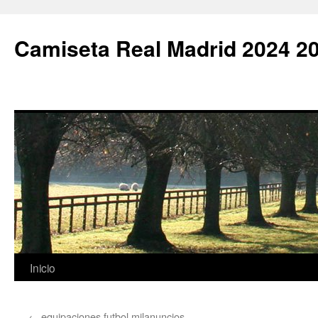
Camiseta Real Madrid 2024 2
Saltar
Inicio
al
←
equipaciones futbol milanuncios