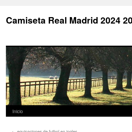
Camiseta Real Madrid 2024 2
Saltar
Inicio
al
←
equipaciones de futbol en ingles