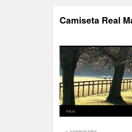
Camiseta Real M
Inicio
Saltar
al
←
sudaderas futbol