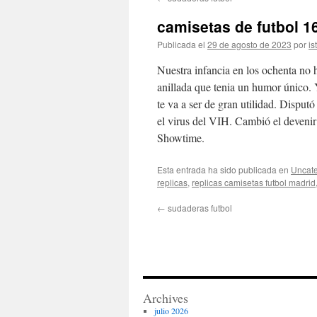
contenido
camisetas de futbol 1
Publicada el
29 de agosto de 2023
por
is
Nuestra infancia en los ochenta no h
anillada que tenia un humor único.
te va a ser de gran utilidad. Disput
el virus del VIH. Cambió el devenir 
Showtime.
Esta entrada ha sido publicada en
Uncate
replicas
,
replicas camisetas futbol madrid
←
sudaderas futbol
Archives
julio 2026