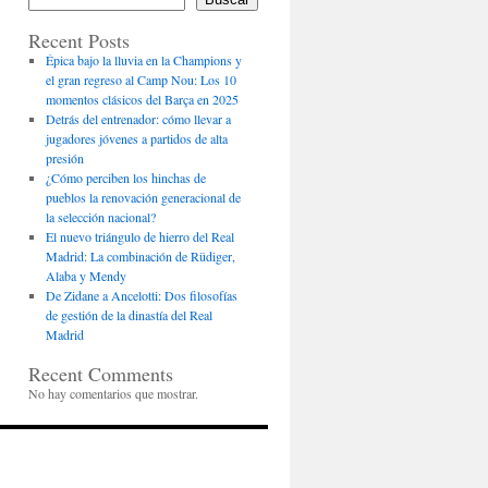
Recent Posts
Épica bajo la lluvia en la Champions y
el gran regreso al Camp Nou: Los 10
momentos clásicos del Barça en 2025
Detrás del entrenador: cómo llevar a
jugadores jóvenes a partidos de alta
presión
¿Cómo perciben los hinchas de
pueblos la renovación generacional de
la selección nacional?
El nuevo triángulo de hierro del Real
Madrid: La combinación de Rüdiger,
Alaba y Mendy
De Zidane a Ancelotti: Dos filosofías
de gestión de la dinastía del Real
Madrid
Recent Comments
No hay comentarios que mostrar.