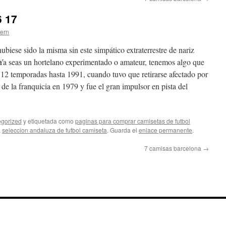
6 17
tern
ubiese sido la misma sin este simpático extraterrestre de nariz
 Ya seas un hortelano experimentado o amateur, tenemos algo que
ó 12 temporadas hasta 1991, cuando tuvo que retirarse afectado por
de la franquicia en 1979 y fue el gran impulsor en pista del
gorized
y etiquetada como
paginas para comprar camisetas de futbol
,
seleccion andaluza de futbol camiseta
. Guarda el
enlace permanente
.
7 camisas barcelona
→