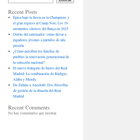
Recent Posts
Épica bajo la lluvia en la Champions y
el gran regreso al Camp Nou: Los 10
momentos clásicos del Barça en 2025
Detrás del entrenador: cómo llevar a
jugadores jóvenes a partidos de alta
presión
¿Cómo perciben los hinchas de
pueblos la renovación generacional de
la selección nacional?
El nuevo triángulo de hierro del Real
Madrid: La combinación de Rüdiger,
Alaba y Mendy
De Zidane a Ancelotti: Dos filosofías
de gestión de la dinastía del Real
Madrid
Recent Comments
No hay comentarios que mostrar.