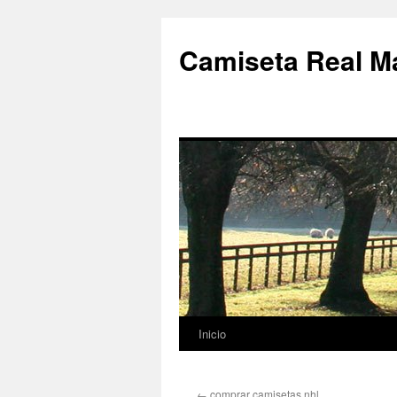
Camiseta Real M
Inicio
Saltar
al
←
comprar camisetas nhl