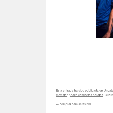
Esta entrada ha sido publicada en
Uncate
movistar
,
priako camisetas baratas
. Guar
←
comprar camisetas nhl