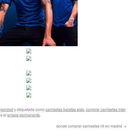
gorized
y etiquetada como
camisetas baratas elda
,
comprar camisetas inter
da el
enlace permanente
.
donde comprar camisetas nfl en madrid
→