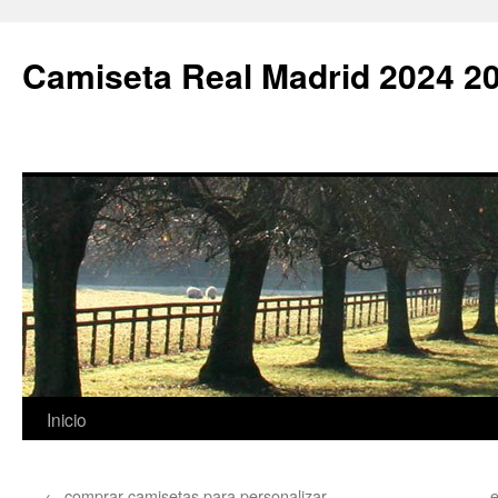
Camiseta Real Madrid 2024 2
Saltar
Inicio
al
←
comprar camisetas para personalizar
e