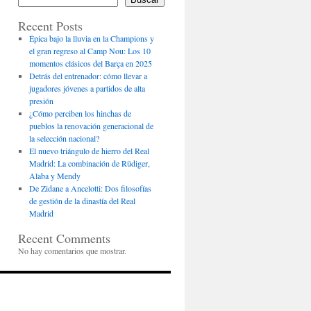
Recent Posts
Épica bajo la lluvia en la Champions y
el gran regreso al Camp Nou: Los 10
momentos clásicos del Barça en 2025
Detrás del entrenador: cómo llevar a
jugadores jóvenes a partidos de alta
presión
¿Cómo perciben los hinchas de
pueblos la renovación generacional de
la selección nacional?
El nuevo triángulo de hierro del Real
Madrid: La combinación de Rüdiger,
Alaba y Mendy
De Zidane a Ancelotti: Dos filosofías
de gestión de la dinastía del Real
Madrid
Recent Comments
No hay comentarios que mostrar.