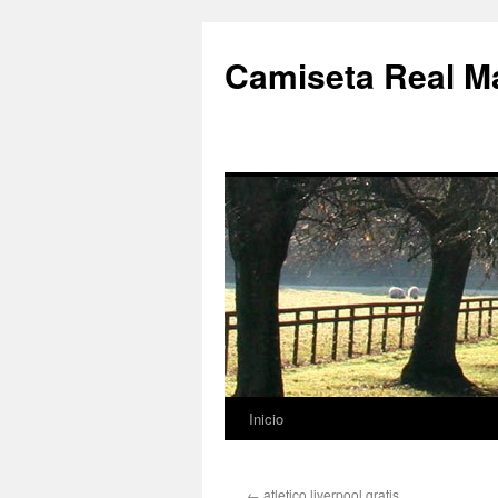
Camiseta Real M
Inicio
Saltar
al
←
atletico liverpool gratis