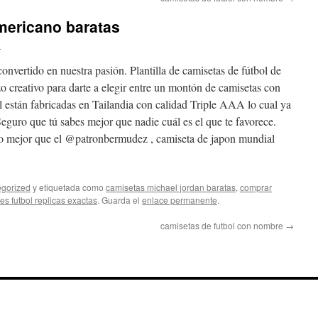
mericano baratas
n
onvertido en nuestra pasión. Plantilla de camisetas de fútbol de
 creativo para darte a elegir entre un montón de camisetas con
ol están fabricadas en Tailandia con calidad Triple AAA lo cual ya
eguro que tú sabes mejor que nadie cuál es el que te favorece.
o mejor que el @patronbermudez , camiseta de japon mundial
gorized
y etiquetada como
camisetas michael jordan baratas
,
comprar
s futbol replicas exactas
. Guarda el
enlace permanente
.
camisetas de futbol con nombre
→