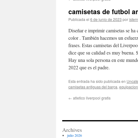
contenido
camisetas de futbol a
Publicada el
6 de junio de 2023
por
ister
Diseñar e imprimir camisetas se ha c
color . También hacemos un esfuerzo
frases. Estas camisetas del Liverpo
dice que su calidad es muy buena. S
Hay una sola persona en este mund
2022 que es el padre.
Esta entrada ha sido publicada en
Uncate
camisetas antiguas del barça
,
equipacione
←
atletico liverpool gratis
Archives
julio 2026