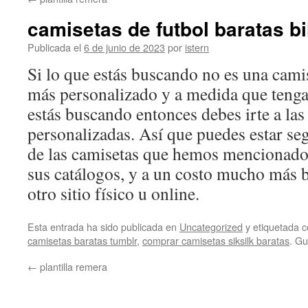
contenido
camisetas de futbol baratas b
Publicada el
6 de junio de 2023
por
istern
Si lo que estás buscando no es una camis
más personalizado y a medida que tenga 
estás buscando entonces debes irte a las
personalizadas. Así que puedes estar se
de las camisetas que hemos mencionado 
sus catálogos, y a un costo mucho más b
otro sitio físico u online.
Esta entrada ha sido publicada en
Uncategorized
y etiquetada
camisetas baratas tumblr
,
comprar camisetas siksilk baratas
. G
←
plantilla remera