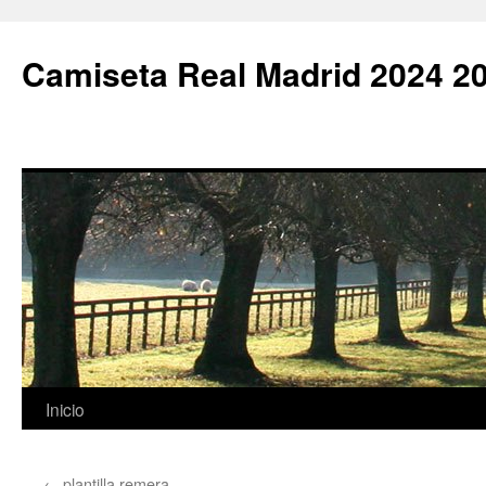
Camiseta Real Madrid 2024 2
Saltar
Inicio
al
←
plantilla remera