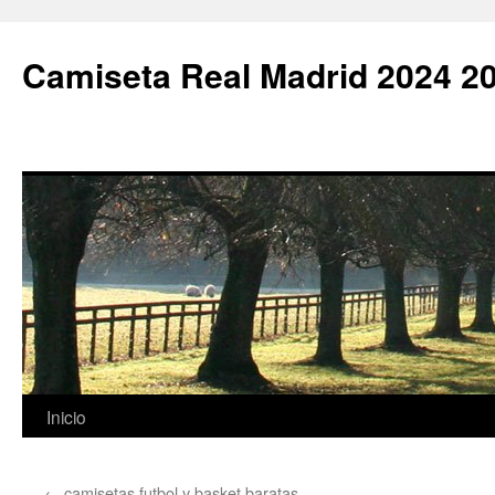
Camiseta Real Madrid 2024 2
Saltar
Inicio
al
←
camisetas futbol y basket baratas