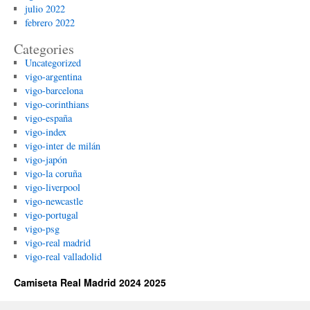
julio 2022
febrero 2022
Categories
Uncategorized
vigo-argentina
vigo-barcelona
vigo-corinthians
vigo-españa
vigo-index
vigo-inter de milán
vigo-japón
vigo-la coruña
vigo-liverpool
vigo-newcastle
vigo-portugal
vigo-psg
vigo-real madrid
vigo-real valladolid
Camiseta Real Madrid 2024 2025