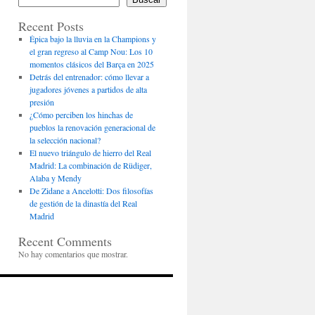
Recent Posts
Épica bajo la lluvia en la Champions y
el gran regreso al Camp Nou: Los 10
momentos clásicos del Barça en 2025
Detrás del entrenador: cómo llevar a
jugadores jóvenes a partidos de alta
presión
¿Cómo perciben los hinchas de
pueblos la renovación generacional de
la selección nacional?
El nuevo triángulo de hierro del Real
Madrid: La combinación de Rüdiger,
Alaba y Mendy
De Zidane a Ancelotti: Dos filosofías
de gestión de la dinastía del Real
Madrid
Recent Comments
No hay comentarios que mostrar.