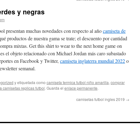
erdes y negras
ern
tbol presentan muchas novedades con respecto al año
camiseta de
ué productos de nuestra gama se trate; el descuento por cantidad
 compra mixtas. Get this shirt to wear to the next home game on
 es el objeto relacionado con Michael Jordan más caro subastado
portes en Facebook y Twitter,
camiseta inglaterra mundial 2022
o
newsletter semanal.
gorized
y etiquetada como
camiseta termica futbol niño amarilla
,
comprar
 camisetas replicas futbol
. Guarda el
enlace permanente
.
camisetas futbol ingles 2019
→