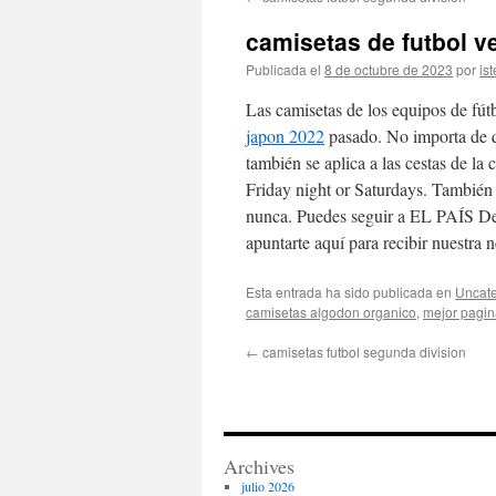
contenido
camisetas de futbol v
Publicada el
8 de octubre de 2023
por
ist
Las camisetas de los equipos de fú
japon 2022
pasado. No importa de q
también se aplica a las cestas de la
Friday night or Saturdays. También
nunca. Puedes seguir a EL PAÍS De
apuntarte aquí para recibir nuestra 
Esta entrada ha sido publicada en
Uncate
camisetas algodon organico
,
mejor pagina
←
camisetas futbol segunda division
Archives
julio 2026