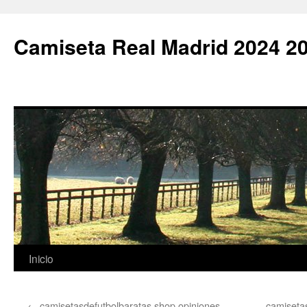
Camiseta Real Madrid 2024 2
Saltar
Inicio
al
←
camisetasdefutbolbaratas shop opiniones
camisetas