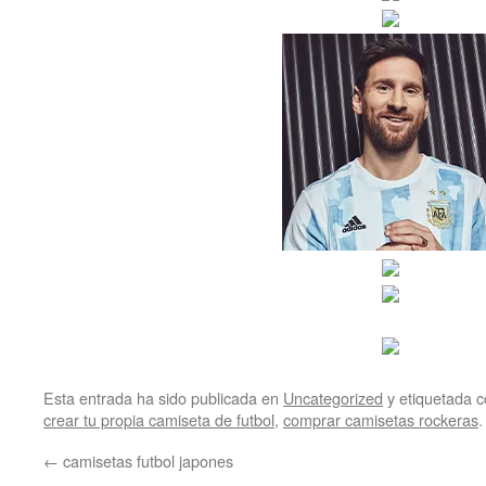
Esta entrada ha sido publicada en
Uncategorized
y etiquetada
crear tu propia camiseta de futbol
,
comprar camisetas rockeras
.
←
camisetas futbol japones