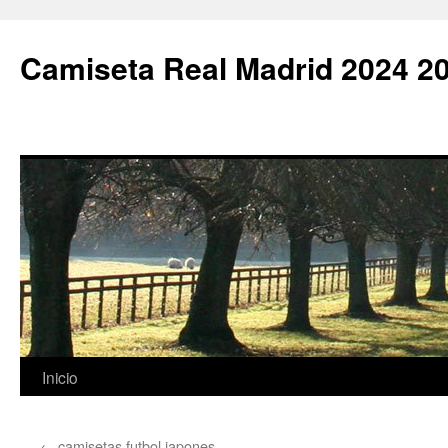
Camiseta Real Madrid 2024 2
Saltar
Inicio
al
←
camisetas futbol japones