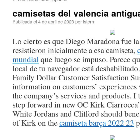
contenido
camisetas del valencia antigu
Publicada el
4 de abril de 2023
por
istern
Lo cierto es que Diego Maradona fue la 
resistieron inicialmente a esa camiseta,
mundial
que luego se impuso. Parece q
local de tu navegador está deshabilitado.
Family Dollar Customer Satisfaction Sur
information on customers’ experiences 
the company’s services and products. I t
step forward in new OC Kirk Ciarrocca
White Jordans and Clifford should benef
of Kirk on the
camiseta barça 2022 23
p