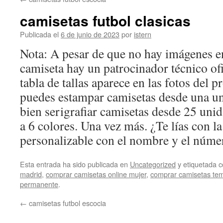
contenido
camisetas futbol clasicas
Publicada el
6 de junio de 2023
por
istern
Nota: A pesar de que no hay imágenes en 
camiseta hay un patrocinador técnico ofi
tabla de tallas aparece en las fotos del
puedes estampar camisetas desde una un
bien serigrafiar camisetas desde 25 uni
a 6 colores. Una vez más. ¿Te lías con 
personalizable con el nombre y el núme
Esta entrada ha sido publicada en
Uncategorized
y etiquetada
madrid
,
comprar camisetas online mujer
,
comprar camisetas tem
permanente
.
←
camisetas futbol escocia