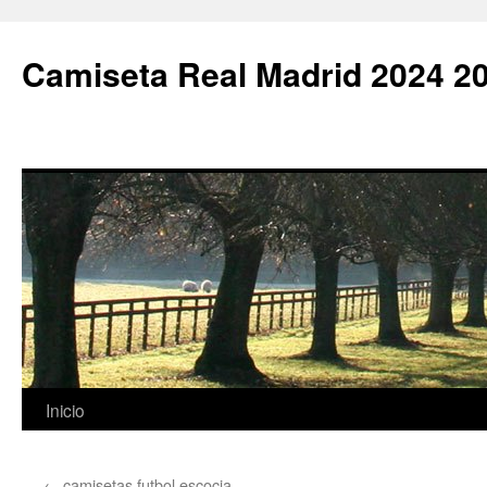
Camiseta Real Madrid 2024 2
Saltar
Inicio
al
←
camisetas futbol escocia