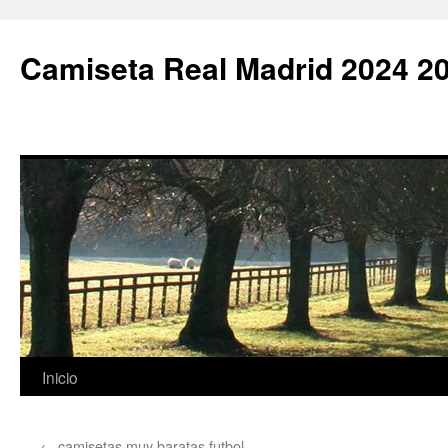
Camiseta Real Madrid 2024 2
Saltar
Inicio
al
←
camisetas muy baratas futbol