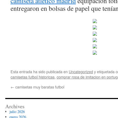
camiseta atletico madrid
equipacion tot
entregaron en bolsas de papel que tení
Esta entrada ha sido publicada en
Uncategorized
y etiquetada
camisetas futbol historicas
,
comprar ropa de imitacion en portug
←
camisetas muy baratas futbol
Archives
julio 2026
enero 2026