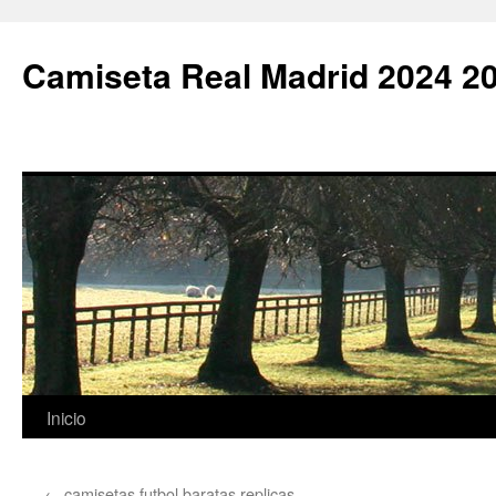
Camiseta Real Madrid 2024 2
Saltar
Inicio
al
←
camisetas futbol baratas replicas