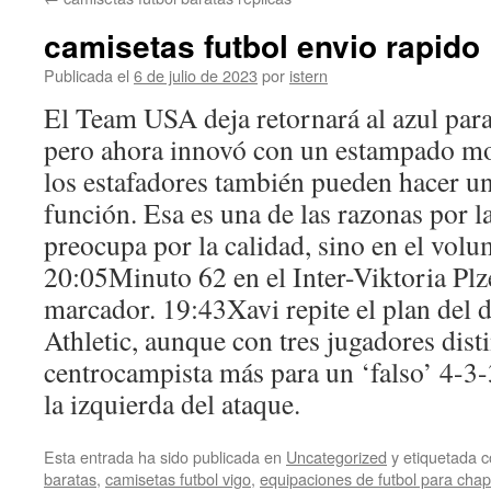
contenido
camisetas futbol envio rapido
Publicada el
6 de julio de 2023
por
istern
El Team USA deja retornará al azul para
pero ahora innovó con un estampado mo
los estafadores también pueden hacer un
función. Esa es una de las razonas por l
preocupa por la calidad, sino en el volu
20:05Minuto 62 en el Inter-Viktoria Plz
marcador. 19:43Xavi repite el plan del 
Athletic, aunque con tres jugadores disti
centrocampista más para un ‘falso’ 4-3-
la izquierda del ataque.
Esta entrada ha sido publicada en
Uncategorized
y etiquetada
baratas
,
camisetas futbol vigo
,
equipaciones de futbol para cha