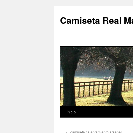
Camiseta Real M
Inicio
Saltar
al
←
camiseta calentamiento arsenal