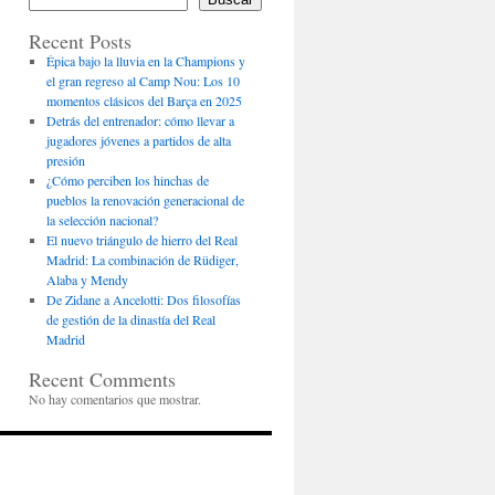
Recent Posts
Épica bajo la lluvia en la Champions y
el gran regreso al Camp Nou: Los 10
momentos clásicos del Barça en 2025
Detrás del entrenador: cómo llevar a
jugadores jóvenes a partidos de alta
presión
¿Cómo perciben los hinchas de
pueblos la renovación generacional de
la selección nacional?
El nuevo triángulo de hierro del Real
Madrid: La combinación de Rüdiger,
Alaba y Mendy
De Zidane a Ancelotti: Dos filosofías
de gestión de la dinastía del Real
Madrid
Recent Comments
No hay comentarios que mostrar.