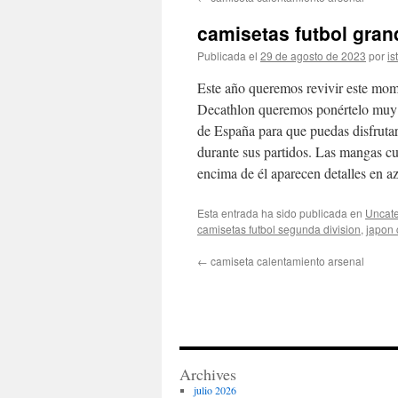
contenido
camisetas futbol gran
Publicada el
29 de agosto de 2023
por
is
Este año queremos revivir este mome
Decathlon queremos ponértelo muy s
de España para que puedas disfrutar
durante sus partidos. Las mangas cu
encima de él aparecen detalles en az
Esta entrada ha sido publicada en
Uncate
camisetas futbol segunda division
,
japon 
←
camiseta calentamiento arsenal
Archives
julio 2026