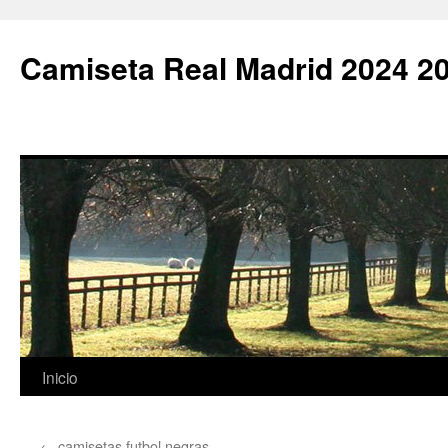
Camiseta Real Madrid 2024 2
Saltar
Inicio
al
←
camisetas futbol negras