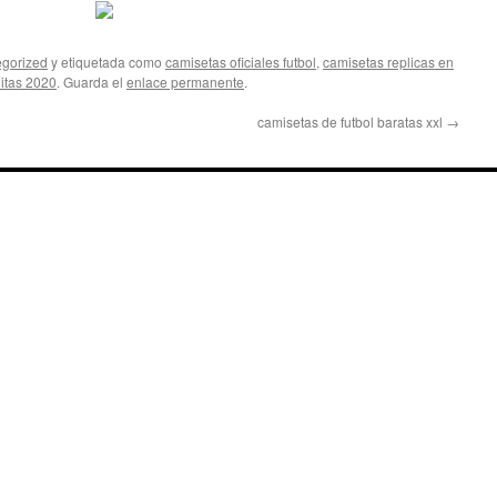
gorized
y etiquetada como
camisetas oficiales futbol
,
camisetas replicas en
itas 2020
. Guarda el
enlace permanente
.
camisetas de futbol baratas xxl
→