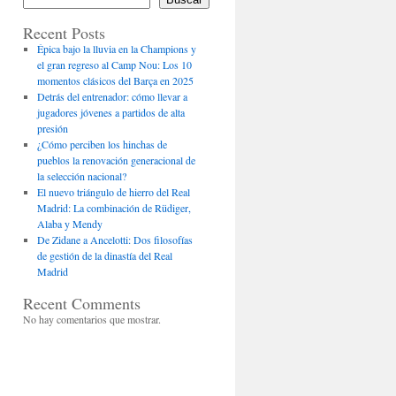
Recent Posts
Épica bajo la lluvia en la Champions y
el gran regreso al Camp Nou: Los 10
momentos clásicos del Barça en 2025
Detrás del entrenador: cómo llevar a
jugadores jóvenes a partidos de alta
presión
¿Cómo perciben los hinchas de
pueblos la renovación generacional de
la selección nacional?
El nuevo triángulo de hierro del Real
Madrid: La combinación de Rüdiger,
Alaba y Mendy
De Zidane a Ancelotti: Dos filosofías
de gestión de la dinastía del Real
Madrid
Recent Comments
No hay comentarios que mostrar.