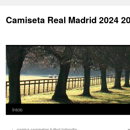
Camiseta Real Madrid 2024 2
Saltar
Inicio
al
←
pagina camisetas futbol tailandia
e