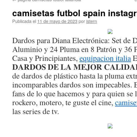
contenido
camisetas futbol spain instag
Publicada el
11 de mayo de 2023
por
istern
Dardos para Diana Electrónica: Set de 
Aluminio y 24 Pluma en 8 Patrón y 36 P
Casa y Principiantes,
equipacion italia
E
𝐃𝐀𝐑𝐃𝐎𝐒 𝐃𝐄 𝐋𝐀 𝐌𝐄𝐉𝐎𝐑 𝐂𝐀𝐋𝐈𝐃
de dardos de plástico hasta la pluma extr
incomparables dardos son impecables
fans de lo que hacemos y para quien se 
rockero, motero, te guste el cine,
camise
las series de tv.