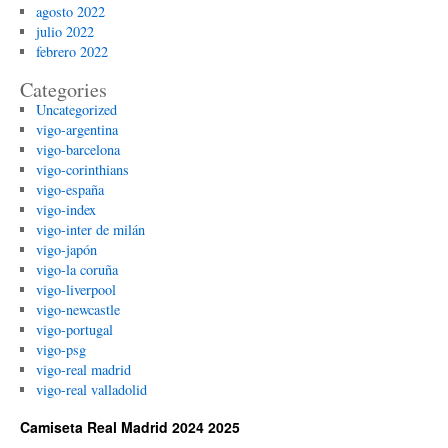
agosto 2022
julio 2022
febrero 2022
Categories
Uncategorized
vigo-argentina
vigo-barcelona
vigo-corinthians
vigo-españa
vigo-index
vigo-inter de milán
vigo-japón
vigo-la coruña
vigo-liverpool
vigo-newcastle
vigo-portugal
vigo-psg
vigo-real madrid
vigo-real valladolid
Camiseta Real Madrid 2024 2025