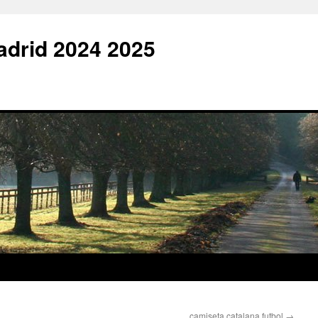
adrid 2024 2025
camiseta catalana futbol
→