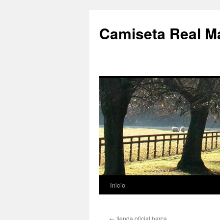
Camiseta Real M
Inicio
Saltar
al
←
tienda oficial barça