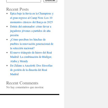
Recent Posts
Épica bajo la lluvia en la Champions y
el gran regreso al Camp Nou: Los 10
momentos clásicos del Barça en 2025
Detrás del entrenador: cómo llevar a
jugadores jóvenes a partidos de alta
presión
¿Cómo perciben los hinchas de
pueblos la renovación generacional de
la selección nacional?
El nuevo triángulo de hierro del Real
Madrid: La combinación de Rüdiger,
Alaba y Mendy
De Zidane a Ancelotti: Dos filosofías
de gestión de la dinastía del Real
Madrid
Recent Comments
No hay comentarios que mostrar.