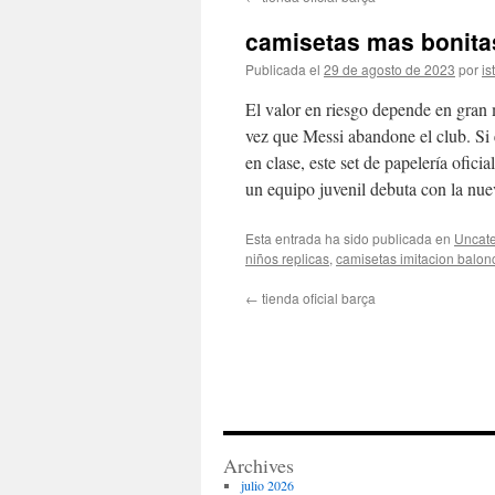
contenido
camisetas mas bonitas
Publicada el
29 de agosto de 2023
por
is
El valor en riesgo depende en gran
vez que Messi abandone el club. Si 
en clase, este set de papelería ofici
un equipo juvenil debuta con la nue
Esta entrada ha sido publicada en
Uncate
niños replicas
,
camisetas imitacion balon
←
tienda oficial barça
Archives
julio 2026