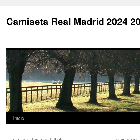
Camiseta Real Madrid 2024 2
Saltar
Inicio
al
←
camisetas retro futbol
como hacer 