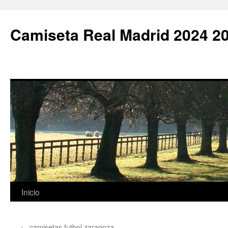
Camiseta Real Madrid 2024 2
Saltar
Inicio
al
←
camisetas futbol zaragoza