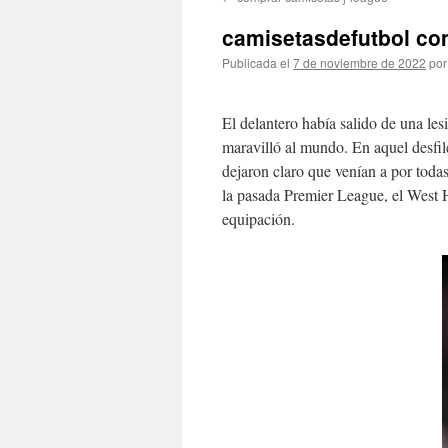
contenido
camisetasdefutbol co
Publicada el
7 de noviembre de 2022
por
El delantero había salido de una le
maravilló al mundo. En aquel desfi
dejaron claro que venían a por toda
la pasada Premier League, el West 
equipación.