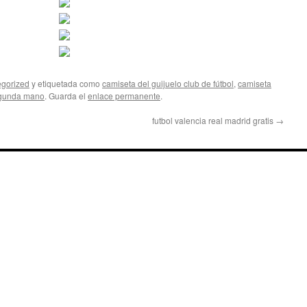
gorized
y etiquetada como
camiseta del guijuelo club de fútbol
,
camiseta
egunda mano
. Guarda el
enlace permanente
.
futbol valencia real madrid gratis
→