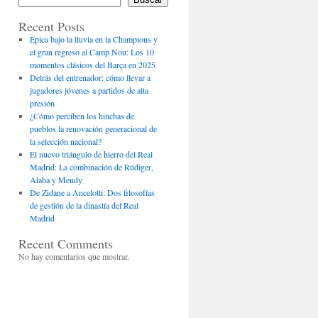
Recent Posts
Épica bajo la lluvia en la Champions y
el gran regreso al Camp Nou: Los 10
momentos clásicos del Barça en 2025
Detrás del entrenador: cómo llevar a
jugadores jóvenes a partidos de alta
presión
¿Cómo perciben los hinchas de
pueblos la renovación generacional de
la selección nacional?
El nuevo triángulo de hierro del Real
Madrid: La combinación de Rüdiger,
Alaba y Mendy
De Zidane a Ancelotti: Dos filosofías
de gestión de la dinastía del Real
Madrid
Recent Comments
No hay comentarios que mostrar.