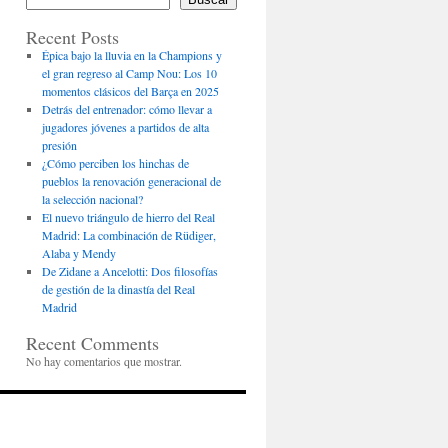
Recent Posts
Épica bajo la lluvia en la Champions y
el gran regreso al Camp Nou: Los 10
momentos clásicos del Barça en 2025
Detrás del entrenador: cómo llevar a
jugadores jóvenes a partidos de alta
presión
¿Cómo perciben los hinchas de
pueblos la renovación generacional de
la selección nacional?
El nuevo triángulo de hierro del Real
Madrid: La combinación de Rüdiger,
Alaba y Mendy
De Zidane a Ancelotti: Dos filosofías
de gestión de la dinastía del Real
Madrid
Recent Comments
No hay comentarios que mostrar.