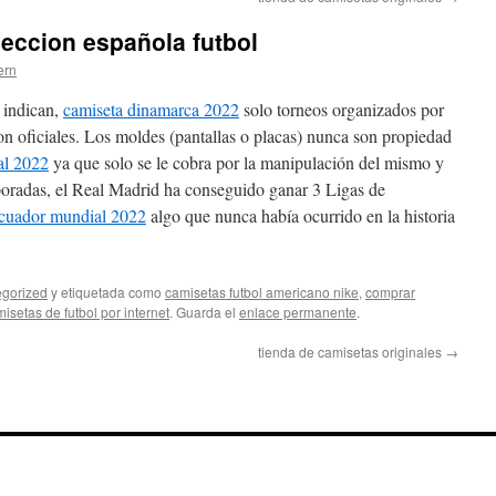
leccion española futbol
ern
 indican,
camiseta dinamarca 2022
solo torneos organizados por
on oficiales. Los moldes (pantallas o placas) nunca son propiedad
al 2022
ya que solo se le cobra por la manipulación del mismo y
poradas, el Real Madrid ha conseguido ganar 3 Ligas de
ecuador mundial 2022
algo que nunca había ocurrido en la historia
gorized
y etiquetada como
camisetas futbol americano nike
,
comprar
isetas de futbol por internet
. Guarda el
enlace permanente
.
tienda de camisetas originales
→