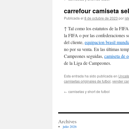
contenido
carrefour camiseta se
Publicada el
8 de octubre de 2023
por
ist
↑ Tal como los estatutos de la FIFA
la FIFA o por las confederaciones s
del cliente,
equipacion brasil mundi
no por su venta. En las últimas tem
Campeones seguidas,
camiseta de 
de la Liga de Campeones.
Esta entrada ha sido publicada en
Uncate
camisetas originales de futbol
,
vender cam
←
camisetas y short de futbol
Archives
julio 2026