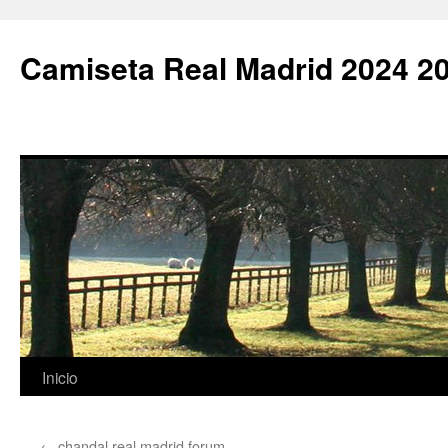
Camiseta Real Madrid 2024 2
Saltar
Inicio
al
←
chandal real madrid forum