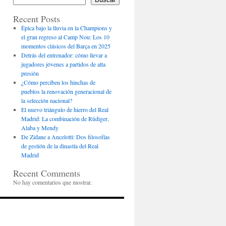
Recent Posts
Épica bajo la lluvia en la Champions y
el gran regreso al Camp Nou: Los 10
momentos clásicos del Barça en 2025
Detrás del entrenador: cómo llevar a
jugadores jóvenes a partidos de alta
presión
¿Cómo perciben los hinchas de
pueblos la renovación generacional de
la selección nacional?
El nuevo triángulo de hierro del Real
Madrid: La combinación de Rüdiger,
Alaba y Mendy
De Zidane a Ancelotti: Dos filosofías
de gestión de la dinastía del Real
Madrid
Recent Comments
No hay comentarios que mostrar.