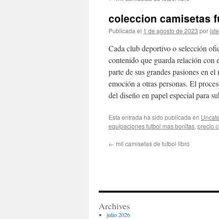
contenido
coleccion camisetas f
Publicada el
1 de agosto de 2023
por
ist
Cada club deportivo o selección ofic
contenido que guarda relación con e
parte de sus grandes pasiones en el
emoción a otras personas. El proce
del diseño en papel especial para s
Esta entrada ha sido publicada en
Uncate
equipaciones futbol mas bonitas
,
precio c
←
mil camisetas de futbol libro
Archives
julio 2026