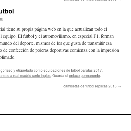
utbol
ern
ial tiene su propia página web en la que actualizan todo el
l equipo. El fútbol y el automovilismo, en especial F1, forman
 mundo del deporte, mismos de los que gusta de transmitir esa
so de confección de poleras deportivas comienza con la impresión
ublimado.
gorized
y etiquetada como
equipaciones de futbol baratas 2017
,
amiseta real madrid corte ingles
. Guarda el
enlace permanente
.
camisetas de futbol replicas 2015
→