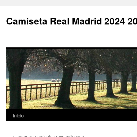
Camiseta Real Madrid 2024 2
Saltar
Inicio
al
←
comprar camisetas rayo vallecano