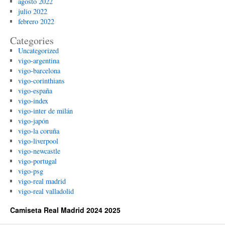
agosto 2022
julio 2022
febrero 2022
Categories
Uncategorized
vigo-argentina
vigo-barcelona
vigo-corinthians
vigo-españa
vigo-index
vigo-inter de milán
vigo-japón
vigo-la coruña
vigo-liverpool
vigo-newcastle
vigo-portugal
vigo-psg
vigo-real madrid
vigo-real valladolid
Camiseta Real Madrid 2024 2025