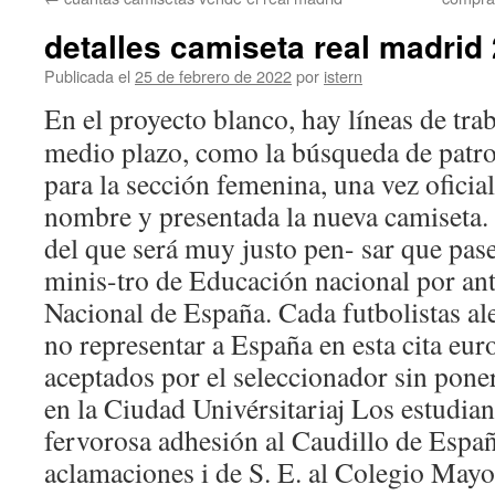
contenido
detalles camiseta real madrid
Publicada el
25 de febrero de 2022
por
istern
En el proyecto blanco, hay líneas de trab
medio plazo, como la búsqueda de patr
para la sección femenina, una vez oficia
nombre y presentada la nueva camiseta.
del que será muy justo pen- sar que pas
minis-tro de Educación nacional por an
Nacional de España. Cada futbolistas al
no representar a España en esta cita eur
aceptados por el seleccionador sin pone
en la Ciudad Univérsitariaj Los estudia
fervorosa adhesión al Caudillo de Espa
aclamaciones i de S. E. al Colegio Mayo