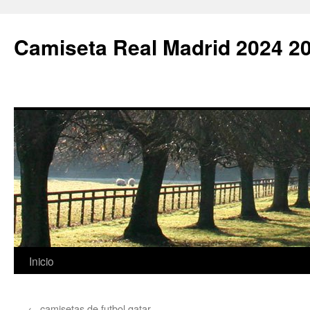
Camiseta Real Madrid 2024 2
Saltar
Inicio
al
←
camisetas de futbol qatar