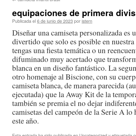
contenido
equipaciones de primera divi
Publicada el
6 de junio de 2023
por
istern
Diseñar una camiseta personalizada es
divertido que solo es posible en nuestra 
tengas una fiesta temática o un reencue
difuminado muy acertado que transform
blanca en un diseño fantástico. La segu
otro homenaje al Biscione, con su cuerp
camiseta blanca, de manera parecida (a
ejecutada) que la Away Kit de la tempo
también se premia el no dejar indiferente
camisetas del campeón de la Serie A lo 
este año.
Esta entrada ha sido publicada en
Uncategorized
y etiquetada