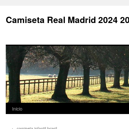
Camiseta Real Madrid 2024 2
Saltar
Inicio
al
←
camiseta infantil brasil