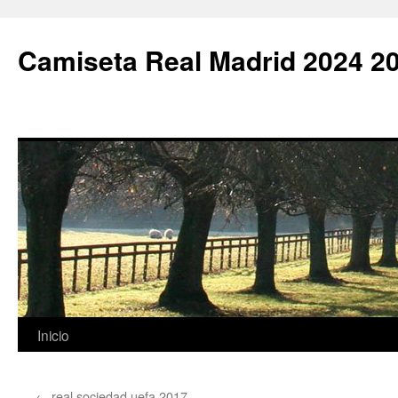
Camiseta Real Madrid 2024 2
Saltar
Inicio
al
←
real sociedad uefa 2017