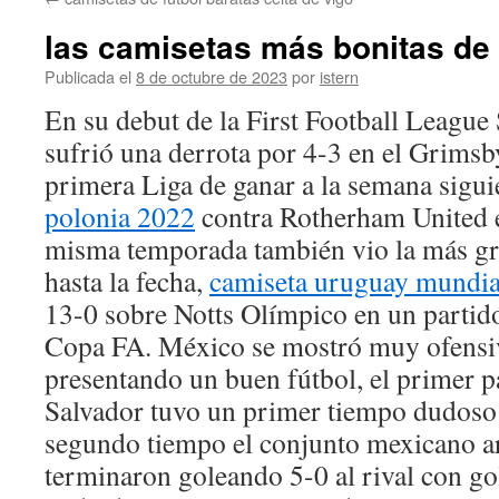
contenido
las camisetas más bonitas de 
Publicada el
8 de octubre de 2023
por
istern
En su debut de la First Football League
sufrió una derrota por 4-3 en el Grims
primera Liga de ganar a la semana sigui
polonia 2022
contra Rotherham United en
misma temporada también vio la más gra
hasta la fecha,
camiseta uruguay mundia
13-0 sobre Notts Olímpico en un partido 
Copa FA. México se mostró muy ofensiv
presentando un buen fútbol, el primer p
Salvador tuvo un primer tiempo dudoso 
segundo tiempo el conjunto mexicano ar
terminaron goleando 5-0 al rival con go