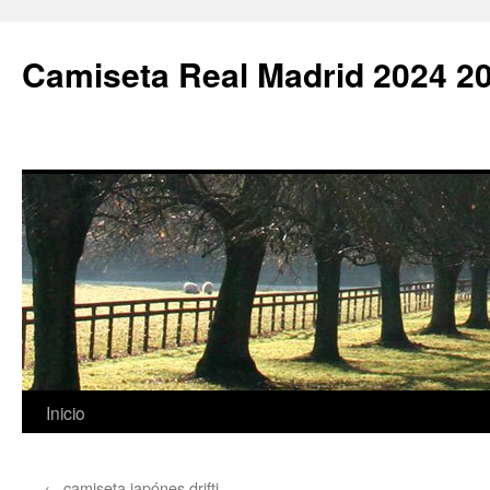
Camiseta Real Madrid 2024 2
Saltar
Inicio
al
←
camiseta japónes drifti