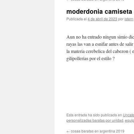
contenido
moderdonia camiseta 
Publicada el
4 de abril de 2023
por
istern
Aun no ha entrado ningun simio dici
rayas las van a esnifar antes de sal
la materia cerebelica del cabezon (
gilipollerias por el estilo ?
Esta entrada ha sido publicada en
Uncate
personalizadas baratas por unidad
,
equip
←
cosas baratas en argentina 2019