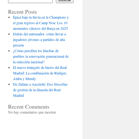
Recent Posts
Épica bajo la lluvia en la Champions y
el gran regreso al Camp Nou: Los 10
momentos clásicos del Barça en 2025
Detrás del entrenador: cómo llevar a
jugadores jóvenes a partidos de alta
presión
¿Cómo perciben los hinchas de
pueblos la renovación generacional de
la selección nacional?
El nuevo triángulo de hierro del Real
Madrid: La combinación de Rüdiger,
Alaba y Mendy
De Zidane a Ancelotti: Dos filosofías
de gestión de la dinastía del Real
Madrid
Recent Comments
No hay comentarios que mostrar.