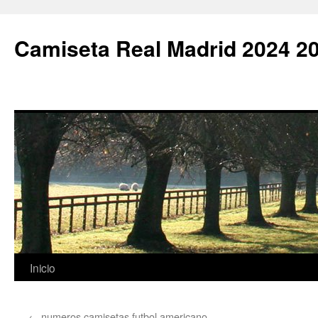
Camiseta Real Madrid 2024 2
Saltar
Inicio
al
←
numeros camisetas futbol americano