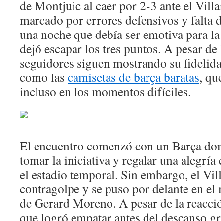
contra
de Montjuic al caer por 2-3 ante el Villa
el
marcado por errores defensivos y falta 
Villarre
una noche que debía ser emotiva para la 
dejó escapar los tres puntos. A pesar de 
seguidores siguen mostrando su fidelida
como las
camisetas de barça baratas
, qu
incluso en los momentos difíciles.
El encuentro comenzó con un Barça dom
tomar la iniciativa y regalar una alegría
el estadio temporal. Sin embargo, el Vil
contragolpe y se puso por delante en el
de Gerard Moreno. A pesar de la reacci
que logró empatar antes del descanso gr