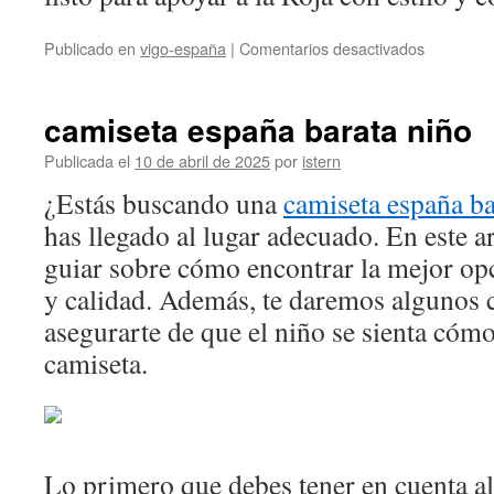
en
Publicado en
vigo-españa
|
Comentarios desactivados
camiseta
españa
niño
camiseta españa barata niño
replica
Publicada el
10 de abril de 2025
por
istern
¿Estás buscando una
camiseta españa ba
has llegado al lugar adecuado. En este a
guiar sobre cómo encontrar la mejor opc
y calidad. Además, te daremos algunos 
asegurarte de que el niño se sienta cómo
camiseta.
Lo primero que debes tener en cuenta a