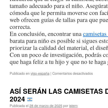
tamaño adecuado para el niño. Asegúrate
cómoda que le permita moverse con faci
web ofrecen guías de tallas para que pue
correcta.
En conclusión, encontrar una
camisetas 
barata para niño es posible si sigues es
priorizar la calidad del material, el dise
Con un poco de investigación, podrás c
que haga feliz a tu hijo y que no te haga
en
Publicado en
vigo-españa
|
Comentarios desactivados
camiseta
españa
barata
ASÍ SERÁN LAS CAMISETAS 
niño
2024
Publicada el
28 de marzo de 2025
por
istern