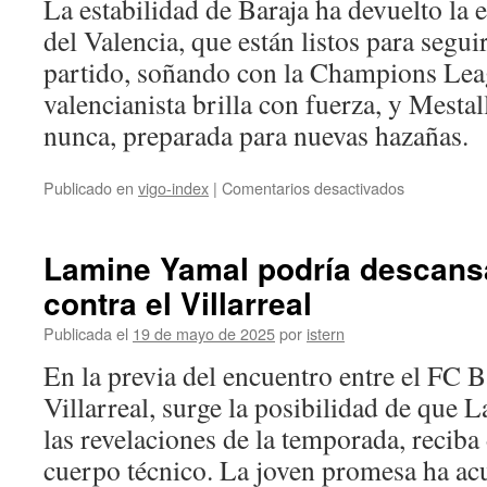
La estabilidad de Baraja ha devuelto la 
del Valencia, que están listos para segui
partido, soñando con la Champions Lea
valencianista brilla con fuerza, y Mesta
nunca, preparada para nuevas hazañas.
en
Publicado en
vigo-index
|
Comentarios desactivados
La
estabilidad
del
Lamine Yamal podría descansa
entrenador
contra el Villarreal
Baraja,
liderando
Publicada el
19 de mayo de 2025
por
istern
al
equipo
En la previa del encuentro entre el FC B
hacia
Villarreal, surge la posibilidad de que
el
descenso
las revelaciones de la temporada, reciba
cuerpo técnico. La joven promesa ha 