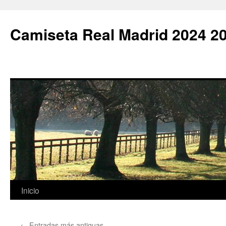
Camiseta Real Madrid 2024 2
Saltar
Inicio
al
←
Entradas más antiguas