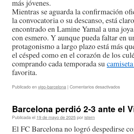
más jóvenes.
Mientras se aguarda la confirmación ofic
la convocatoria o su descanso, está clar
encontrado en Lamine Yamal a una joya
con esmero. Y aunque pueda faltar en un
protagonismo a largo plazo está más que
el césped como en el corazón de los culé
comprando cada temporada su
camiseta
favorita.
en
Publicado en
vigo-barcelona
|
Comentarios desactivados
Lamine
Yamal
podría
Barcelona perdió 2-3 ante el Vi
descan
en
Publicada el
19 de mayo de 2025
por
istern
el
El FC Barcelona no logró despedirse con
partido