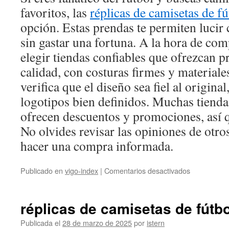
favoritos, las
réplicas de camisetas de fú
opción. Estas prendas te permiten lucir
sin gastar una fortuna. A la hora de com
elegir tiendas confiables que ofrezcan 
calidad, con costuras firmes y materia
verifica que el diseño sea fiel al original
logotipos bien definidos. Muchas tiendas
ofrecen descuentos y promociones, así 
No olvides revisar las opiniones de otr
hacer una compra informada.
en
Publicado en
vigo-index
|
Comentarios desactivados
ASÍ
SERÁN
LAS
réplicas de camisetas de fútbo
CAMISETA
DE
Publicada el
28 de marzo de 2025
por
istern