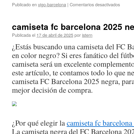
en
Publicado en
vigo-barcelona
|
Comentarios desactivados
Barcel
perdió
2-
camiseta fc barcelona 2025 n
3
ante
Publicada el
17 de abril de 2025
por
istern
el
¿Estás buscando una camiseta del FC B
Villarre
en color negro? Si eres fanático del fútb
camiseta será un excelente complemento
este artículo, te contamos todo lo que ne
camiseta FC Barcelona 2025 negra, para
mejor decisión de compra.
¿Por qué elegir la
camiseta fc barcelona
La camiseta negra del FC Barcelona 202