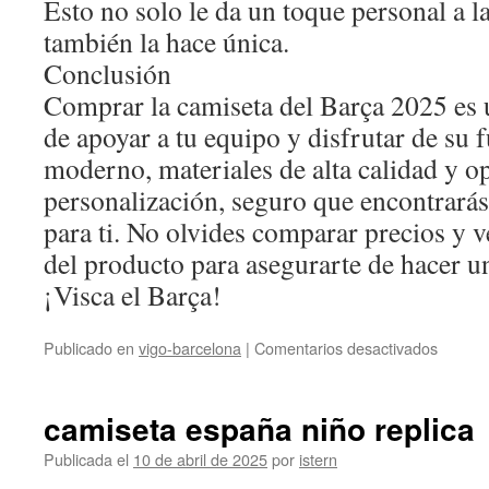
Esto no solo le da un toque personal a l
también la hace única.
Conclusión
Comprar la camiseta del Barça 2025 es 
de apoyar a tu equipo y disfrutar de su 
moderno, materiales de alta calidad y o
personalización, seguro que encontrarás
para ti. No olvides comparar precios y ve
del producto para asegurarte de hacer 
¡Visca el Barça!
en
Publicado en
vigo-barcelona
|
Comentarios desactivados
camise
del
barca
camiseta españa niño replica
2025
Publicada el
10 de abril de 2025
por
istern