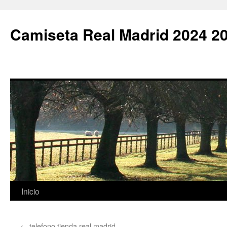
Camiseta Real Madrid 2024 2
Saltar
Inicio
al
←
telefono tienda real madrid