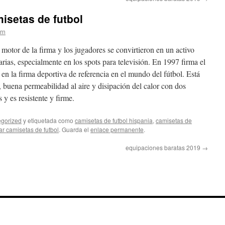
isetas de futbol
ern
l motor de la firma y los jugadores se convirtieron en un activo
rias, especialmente en los spots para televisión. En 1997 firma el
e en la firma deportiva de referencia en el mundo del fútbol. Está
a, buena permeabilidad al aire y disipación del calor con dos
y es resistente y firme.
gorized
y etiquetada como
camisetas de futbol hispania
,
camisetas de
r camisetas de futbol
. Guarda el
enlace permanente
.
equipaciones baratas 2019
→