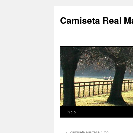
Camiseta Real M
Inicio
Saltar
al
←
camiseta australia futbol