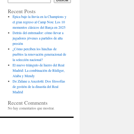
Recent Posts
Épica bajo la lluvia en la Champions y
el gran regreso al Camp Nou: Los 10
momentos clásicos del Barça en 2025
Detrás del entrenador: cómo llevar a
jugadores jóvenes a partidos de alta
presión
¿Cómo perciben los hinchas de
pueblos la renovación generacional de
la selección nacional?
El nuevo triángulo de hierro del Real
Madrid: La combinación de Rüdiger,
Alaba y Mendy
De Zidane a Ancelotti: Dos filosofías
de gestión de la dinastía del Real
Madrid
Recent Comments
No hay comentarios que mostrar.