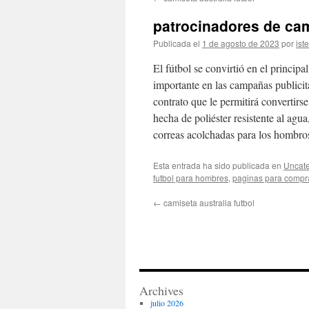
contenido
patrocinadores de cam
Publicada el
1 de agosto de 2023
por
ist
El fútbol se convirtió en el principa
importante en las campañas publicita
contrato que le permitirá convertirs
hecha de poliéster resistente al agu
correas acolchadas para los hombros 
Esta entrada ha sido publicada en
Uncate
futbol para hombres
,
paginas para compra
←
camiseta australia futbol
Archives
julio 2026