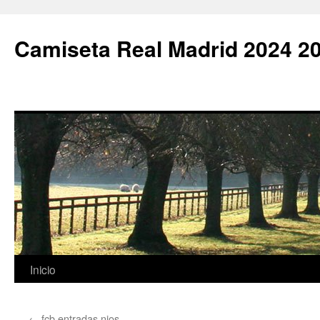
Camiseta Real Madrid 2024 2
Saltar
Inicio
al
←
fcb entradas nios