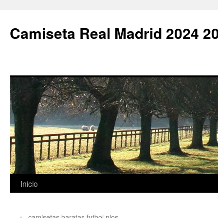
Camiseta Real Madrid 2024 2
Saltar
Inicio
al
←
camisetas baratas futbol nios