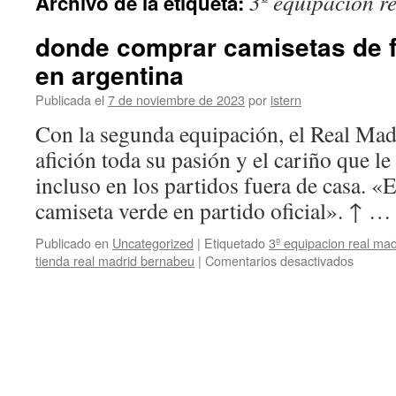
3º equipacion r
Archivo de la etiqueta:
contenido
donde comprar camisetas de 
en argentina
Publicada el
7 de noviembre de 2023
por
istern
Con la segunda equipación, el Real Mad
afición toda su pasión y el cariño que le
incluso en los partidos fuera de casa. «
camiseta verde en partido oficial». ↑ 
Publicado en
Uncategorized
|
Etiquetado
3º equipacion real mad
en
tienda real madrid bernabeu
|
Comentarios desactivados
donde
compra
camise
de
futbol
americ
en