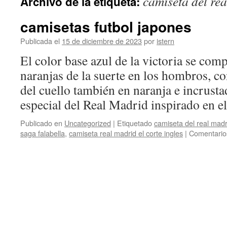
camiseta del re
Archivo de la etiqueta:
contenido
camisetas futbol japones
Publicada el
15 de diciembre de 2023
por
istern
El color base azul de la victoria se com
naranjas de la suerte en los hombros, con
del cuello también en naranja e incrust
especial del Real Madrid inspirado en 
Publicado en
Uncategorized
|
Etiquetado
camiseta del real madr
saga falabella
,
camiseta real madrid el corte ingles
|
Comentario