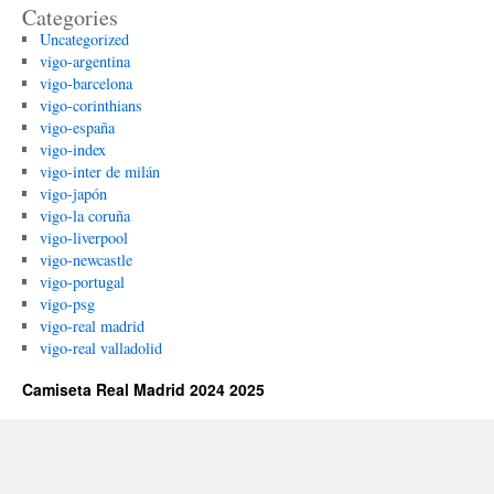
Categories
Uncategorized
vigo-argentina
vigo-barcelona
vigo-corinthians
vigo-españa
vigo-index
vigo-inter de milán
vigo-japón
vigo-la coruña
vigo-liverpool
vigo-newcastle
vigo-portugal
vigo-psg
vigo-real madrid
vigo-real valladolid
Camiseta Real Madrid 2024 2025