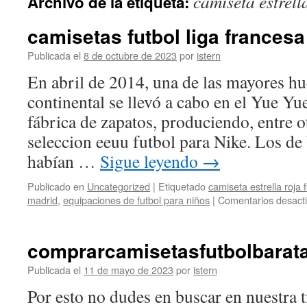
camiseta estrell
Archivo de la etiqueta:
contenido
camisetas futbol liga francesa
Publicada el
8 de octubre de 2023
por
istern
En abril de 2014, una de las mayores h
continental se llevó a cabo en el Yue 
fábrica de zapatos, produciendo, entre o
seleccion eeuu futbol para Nike. Los de
habían …
Sigue leyendo
→
Publicado en
Uncategorized
|
Etiquetado
camiseta estrella roja f
madrid
,
equipaciones de futbol para niños
|
Comentarios desact
comprarcamisetasfutbolbarat
Publicada el
11 de mayo de 2023
por
istern
Por esto no dudes en buscar en nuestra t