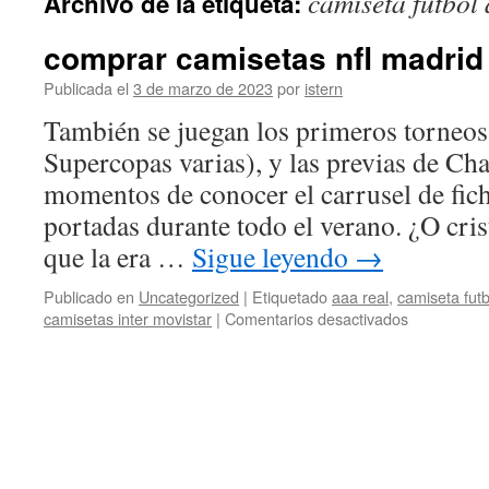
camiseta futbol
Archivo de la etiqueta:
contenido
comprar camisetas nfl madrid
Publicada el
3 de marzo de 2023
por
istern
También se juegan los primeros torneo
Supercopas varias), y las previas de C
momentos de conocer el carrusel de fich
portadas durante todo el verano. ¿O cris
que la era …
Sigue leyendo
→
Publicado en
Uncategorized
|
Etiquetado
aaa real
,
camiseta fut
en
camisetas inter movistar
|
Comentarios desactivados
comprar
camisetas
nfl
madrid