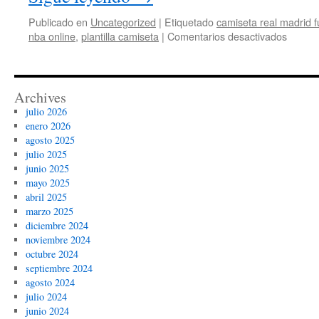
Publicado en
Uncategorized
|
Etiquetado
camiseta real madrid f
en
nba online
,
plantilla camiseta
|
Comentarios desactivados
equipa
futbol
nio
aliexpr
Archives
julio 2026
enero 2026
agosto 2025
julio 2025
junio 2025
mayo 2025
abril 2025
marzo 2025
diciembre 2024
noviembre 2024
octubre 2024
septiembre 2024
agosto 2024
julio 2024
junio 2024