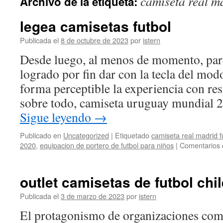
camiseta real m
Archivo de la etiqueta:
contenido
legea camisetas futbol
Publicada el
8 de octubre de 2023
por
istern
Desde luego, al menos de momento, pa
logrado por fin dar con la tecla del mo
forma perceptible la experiencia con re
sobre todo, camiseta uruguay mundial 
Sigue leyendo
→
Publicado en
Uncategorized
|
Etiquetado
camiseta real madrid f
2020
,
equipacion de portero de futbol para niños
|
Comentarios 
outlet camisetas de futbol chil
Publicada el
3 de marzo de 2023
por
istern
El protagonismo de organizaciones com