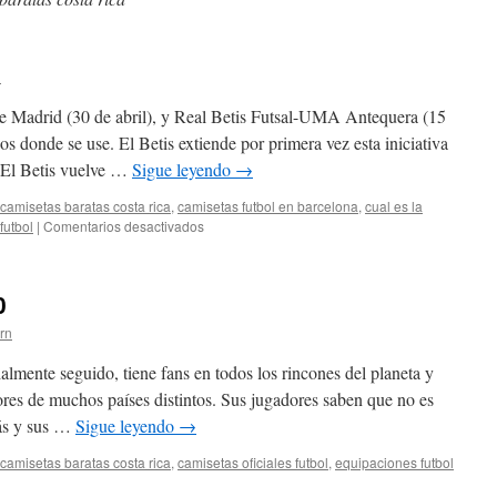
n
de Madrid (30 de abril), y Real Betis Futsal-UMA Antequera (15
s donde se use. El Betis extiende por primera vez esta iniciativa
. El Betis vuelve …
Sigue leyendo
→
camisetas baratas costa rica
,
camisetas futbol en barcelona
,
cual es la
en
futbol
|
Comentarios desactivados
ropa
futbol
0
ern
mente seguido, tiene fans en todos los rincones del planeta y
res de muchos países distintos. Sus jugadores saben que no es
más y sus …
Sigue leyendo
→
camisetas baratas costa rica
,
camisetas oficiales futbol
,
equipaciones futbol