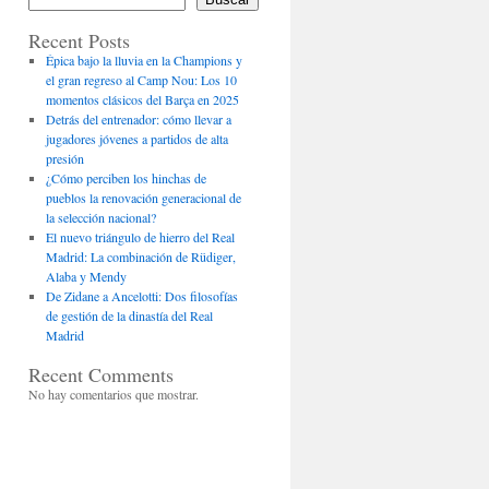
Recent Posts
Épica bajo la lluvia en la Champions y
el gran regreso al Camp Nou: Los 10
momentos clásicos del Barça en 2025
Detrás del entrenador: cómo llevar a
jugadores jóvenes a partidos de alta
presión
¿Cómo perciben los hinchas de
pueblos la renovación generacional de
la selección nacional?
El nuevo triángulo de hierro del Real
Madrid: La combinación de Rüdiger,
Alaba y Mendy
De Zidane a Ancelotti: Dos filosofías
de gestión de la dinastía del Real
Madrid
Recent Comments
No hay comentarios que mostrar.