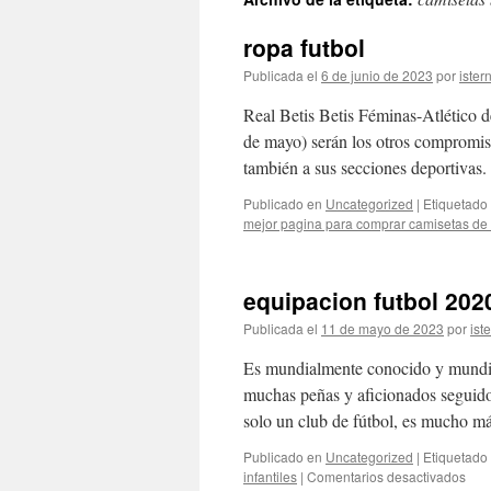
contenido
ropa futbol
Publicada el
6 de junio de 2023
por
ister
Real Betis Betis Féminas-Atlético 
de mayo) serán los otros compromiso
también a sus secciones deportivas
Publicado en
Uncategorized
|
Etiquetado
mejor pagina para comprar camisetas de 
equipacion futbol 202
Publicada el
11 de mayo de 2023
por
ist
Es mundialmente conocido y mundial
muchas peñas y aficionados seguido
solo un club de fútbol, es mucho 
Publicado en
Uncategorized
|
Etiquetado
en
infantiles
|
Comentarios desactivados