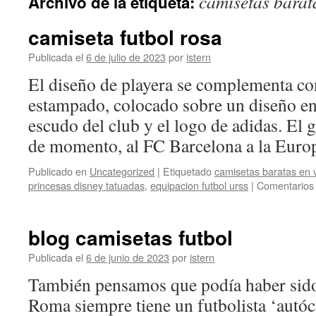
camisetas barat
Archivo de la etiqueta:
contenido
camiseta futbol rosa
Publicada el
6 de julio de 2023
por
istern
El diseño de playera se complementa co
estampado, colocado sobre un diseño en
escudo del club y el logo de adidas. El
de momento, al FC Barcelona a la Eur
Publicado en
Uncategorized
|
Etiquetado
camisetas baratas en 
princesas disney tatuadas
,
equipacion futbol urss
|
Comentarios 
blog camisetas futbol
Publicada el
6 de junio de 2023
por
istern
También pensamos que podía haber sid
Roma siempre tiene un futbolista ‘autó