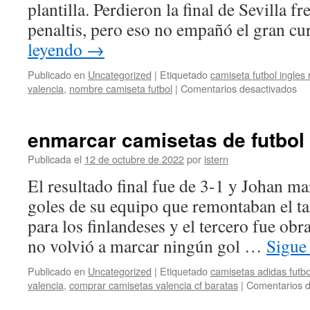
plantilla. Perdieron la final de Sevilla fr
penaltis, pero eso no empañó el gran c
leyendo
→
Publicado en
Uncategorized
|
Etiquetado
camiseta futbol ingles
en
valencia
,
nombre camiseta futbol
|
Comentarios desactivados
bl
ca
fut
enmarcar camisetas de futbol
Publicada el
12 de octubre de 2022
por
istern
El resultado final fue de 3-1 y Johan m
goles de su equipo que remontaban el ta
para los finlandeses y el tercero fue ob
no volvió a marcar ningún gol …
Sigue
Publicado en
Uncategorized
|
Etiquetado
camisetas adidas futb
valencia
,
comprar camisetas valencia cf baratas
|
Comentarios d